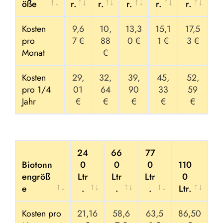
öße
r.
r.
r.
r.
r.
Bioton
6
8
1
1
1
Kosten
9,6
10,
13,3
15,1
17,5
nengr
0
0
2
4
8
pro
7 €
88
0 €
1 €
3 €
öße
L
L
0
0
0
Monat
€
t
t
Lt
Lt
Lt
r.
r.
r.
r.
r.
Kosten
29,
32,
39,
45,
52,
pro 1/4
01
64
90
33
59
Jahr
€
€
€
€
€
24
66
77
Biotonn
0
0
0
110
engröß
Ltr
Ltr
Ltr
0
e
.
.
.
Ltr.
Biotonn
24
66
77
110
Kosten pro
21,16
58,6
63,5
86,50
engröß
0
0
0
0