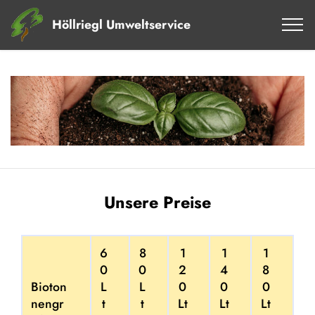
Höllriegl Umweltservice
Unsere Preise
6
8
1
1
1
0
0
2
4
8
Bioton
L
L
0
0
0
nengr
t
t
Lt
Lt
Lt