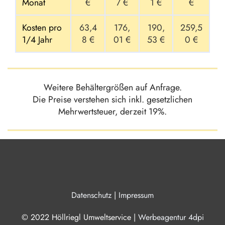
Monat
€
7 €
1 €
€
e
Ltr
Ltr
Ltr
Ltr.
.
.
.
Kosten pro
63,4
176,
190,
259,5
1/4 Jahr
8 €
01 €
53 €
0 €
Weitere Behältergrößen auf Anfrage.
Die Preise verstehen sich inkl. gesetzlichen
Mehrwertsteuer, derzeit 19%.
Datenschutz
|
Impressum
© 2022 Höllriegl Umweltservice |
Werbeagentur 4dpi